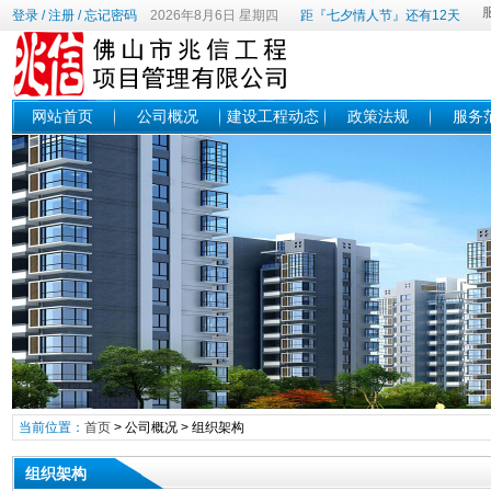
登录
/
注册
/
忘记密码
2026年8月6日 星期四
距『七夕情人节』还有12天
网站首页
公司概况
建设工程动态
政策法规
服务
当前位置：
首页
>
公司概况
>
组织架构
组织架构